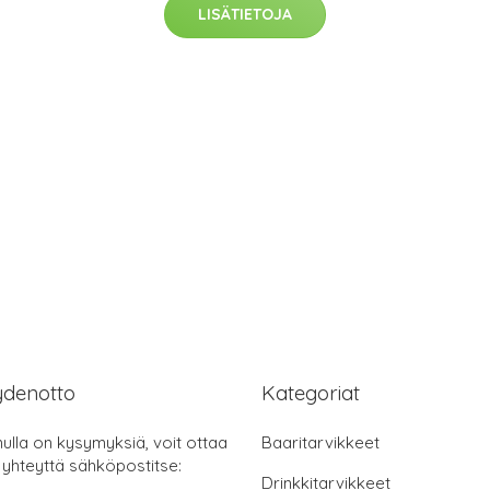
LISÄTIETOJA
ydenotto
Kategoriat
nulla on kysymyksiä, voit ottaa
Baaritarvikkeet
 yhteyttä sähköpostitse:
Drinkkitarvikkeet