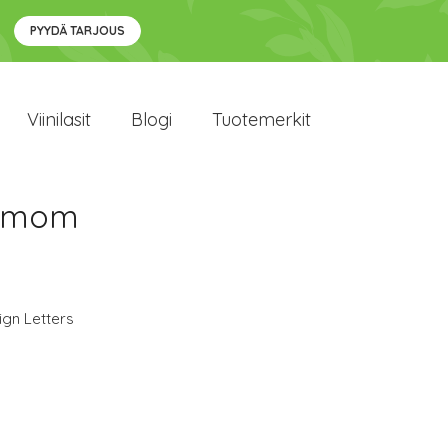
PYYDÄ TARJOUS
Viinilasit
Blogi
Tuotemerkit
ndmom
ign Letters