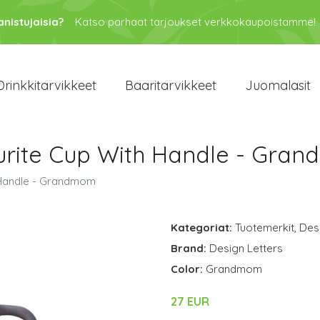
anistujaisia?
Katso parhaat tarjoukset verkkokaupoistamme!
Drinkkitarvikkeet
Baaritarvikkeet
Juomalasit
ourite Cup With Handle - Gra
h Handle - Grandmom
Kategoriat:
Tuotemerkit
,
Des
Brand:
Design Letters
Color:
Grandmom
27 EUR