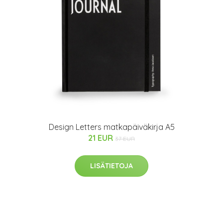
Design Letters matkapäiväkirja A5
21 EUR
37 EUR
LISÄTIETOJA