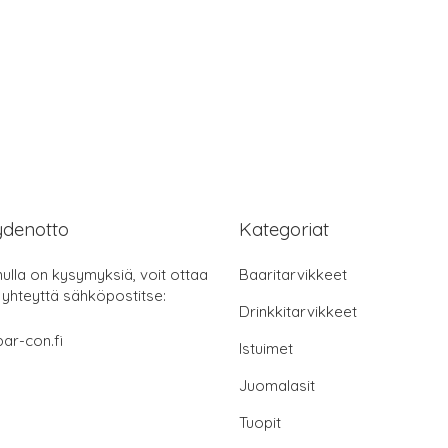
ydenotto
Kategoriat
nulla on kysymyksiä, voit ottaa
Baaritarvikkeet
 yhteyttä sähköpostitse:
Drinkkitarvikkeet
ar-con.fi
Istuimet
Juomalasit
Tuopit