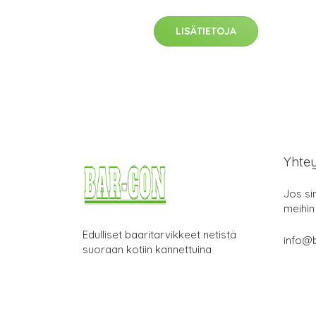
LISÄTIETOJA
Yhte
Jos si
meihin
Edulliset baaritarvikkeet netistä
info@b
suoraan kotiin kannettuina