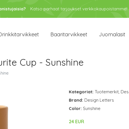
anistujaisia?
Katso parhaat tarjoukset verkkokaupoistamme!
Drinkkitarvikkeet
Baaritarvikkeet
Juomalasit
urite Cup - Sunshine
shine
Kategoriat:
Tuotemerkit
,
Des
Brand:
Design Letters
Color:
Sunshine
24 EUR