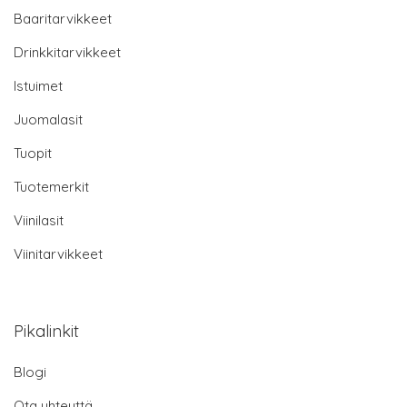
Baaritarvikkeet
Drinkkitarvikkeet
Istuimet
Juomalasit
Tuopit
Tuotemerkit
Viinilasit
Viinitarvikkeet
Pikalinkit
Blogi
Ota yhteyttä