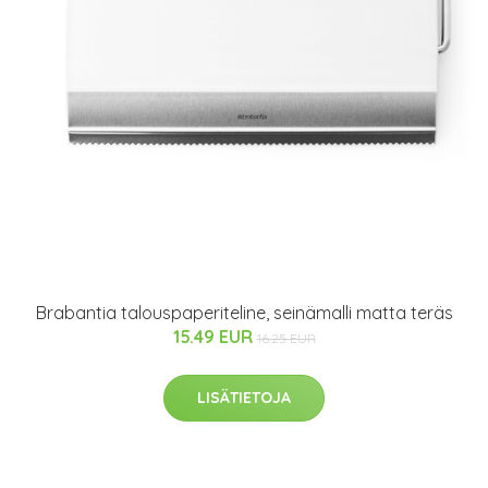
Brabantia talouspaperiteline, seinämalli matta teräs
15.49 EUR
16.25 EUR
LISÄTIETOJA