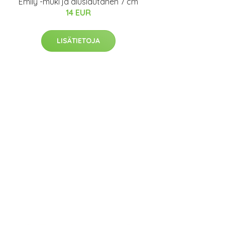
Emily -muki ja aluslautanen 7 cm
14 EUR
LISÄTIETOJA