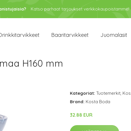
anistujaisia?
Katso parhaat tarjoukset verkkokaupoistamme!
Drinkkitarvikkeet
Baaritarvikkeet
Juomalasit
rmaa H160 mm
Kategoriat:
Tuotemerkit
,
Kos
Brand:
Kosta Boda
32.88 EUR