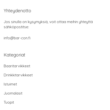
Yhteydenotto
Jos sinulla on kysymyksiä, voit ottaa meihin yhteyttä
sähköpostitse:
info@bar-con.fi
Kategoriat
Baaritarvikkeet
Drinkkitarvikkeet
Istuimet
Juomalasit
Tuopit