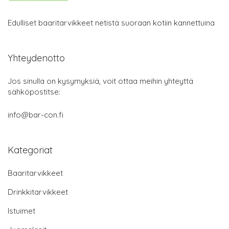
Edulliset baaritarvikkeet netistä suoraan kotiin kannettuina
Yhteydenotto
Jos sinulla on kysymyksiä, voit ottaa meihin yhteyttä
sähköpostitse:
info@bar-con.fi
Kategoriat
Baaritarvikkeet
Drinkkitarvikkeet
Istuimet