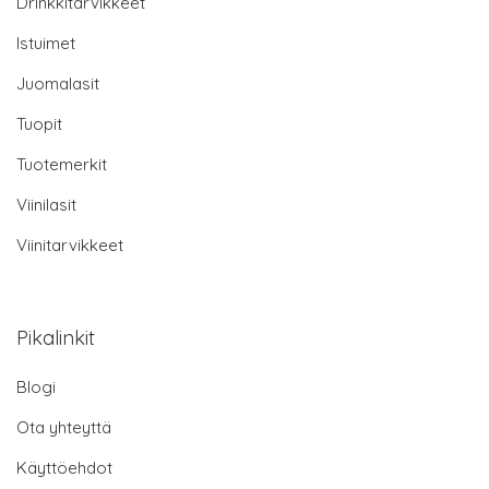
Drinkkitarvikkeet
Istuimet
Juomalasit
Tuopit
Tuotemerkit
Viinilasit
Viinitarvikkeet
Pikalinkit
Blogi
Ota yhteyttä
Käyttöehdot