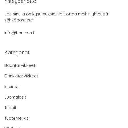
Yhteydenotto
Jos sinulla on kysymyksiä, voit ottaa meihin yhteyttä
sähköpostitse:
info@bar-con.fi
Kategoriat
Baaritarvikkeet
Drinkkitarvikkeet
Istuimet
Juomalasit
Tuopit
Tuotemerkit