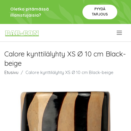
Oletko pitämässä
PYYDÄ
TARJOUS
illanistujaisia?
.
Calore kynttilälyhty XS Ø 10 cm Black-
beige
Etusivu
Calore kynttilälyhty XS Ø 10 cm Black-beige