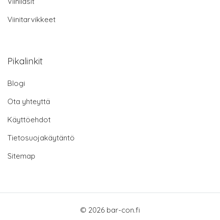
Viinilasit
Viinitarvikkeet
Pikalinkit
Blogi
Ota yhteyttä
Käyttöehdot
Tietosuojakäytäntö
Sitemap
© 2026 bar-con.fi