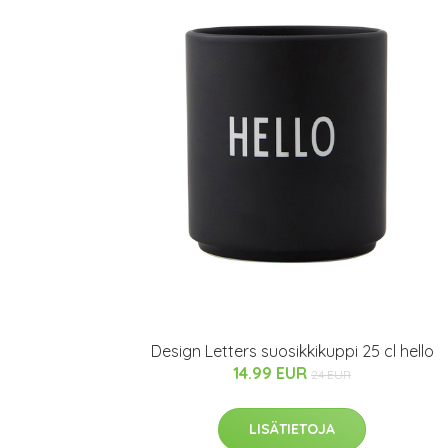
Design Letters suosikkikuppi 25 cl hello
14.99 EUR
24 EUR
LISÄTIETOJA