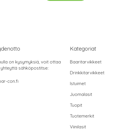
ydenotto
Kategoriat
nulla on kysymyksiä, voit ottaa
Baaritarvikkeet
 yhteyttä sähköpostitse:
Drinkkitarvikkeet
ar-con.fi
Istuimet
Juomalasit
Tuopit
Tuotemerkit
Viinilasit