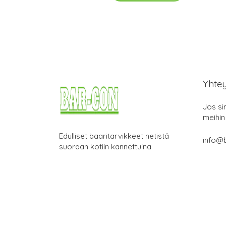
Yhte
Jos si
meihin
Edulliset baaritarvikkeet netistä
info@b
suoraan kotiin kannettuina