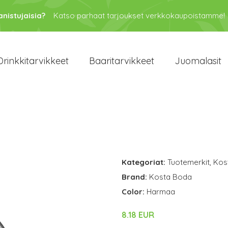
anistujaisia?
Katso parhaat tarjoukset verkkokaupoistamme!
Drinkkitarvikkeet
Baaritarvikkeet
Juomalasit
Kategoriat:
Tuotemerkit
,
Kos
Brand:
Kosta Boda
Color:
Harmaa
8.18 EUR