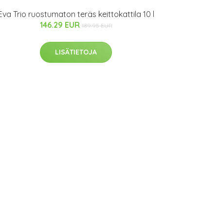
Eva Trio ruostumaton teräs keittokattila 10 l
146.29 EUR
189.95 EUR
LISÄTIETOJA