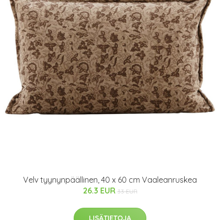
Velv tyynynpäällinen, 40 x 60 cm Vaaleanruskea
26.3 EUR
33 EUR
LISÄTIETOJA