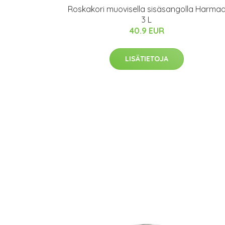
Roskakori muovisella sisäsangolla Harma
3 L
40.9 EUR
LISÄTIETOJA