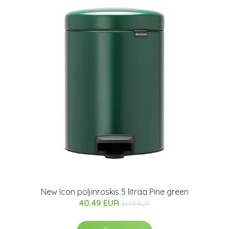
New Icon poljinroskis 5 litraa Pine green
40.49 EUR
44.95 EUR