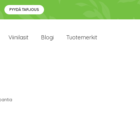
PYYDÄ TARJOUS
Viinilasit
Blogi
Tuotemerkit
bantia