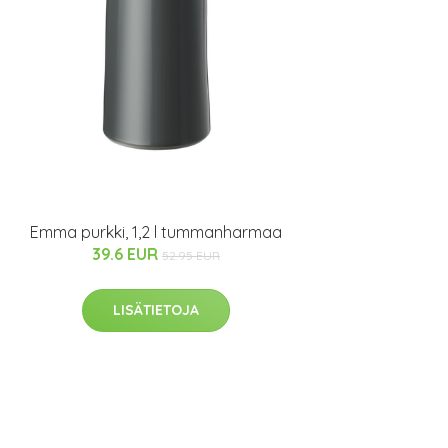
Emma purkki, 1,2 l tummanharmaa
39.6 EUR
52.95 EUR
LISÄTIETOJA