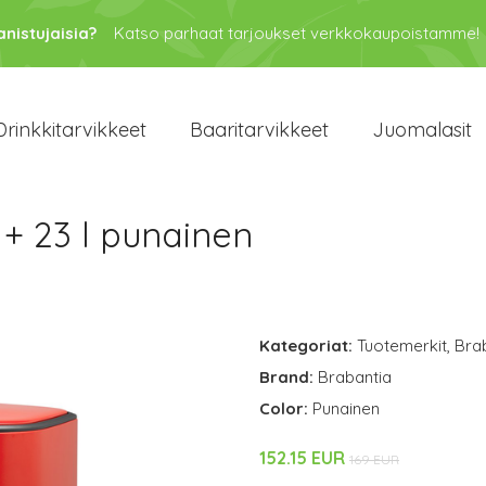
anistujaisia?
Katso parhaat tarjoukset verkkokaupoistamme!
Drinkkitarvikkeet
Baaritarvikkeet
Juomalasit
1 + 23 l punainen
n
Kategoriat:
Tuotemerkit
,
Bra
Brand:
Brabantia
Color:
Punainen
152.15 EUR
169 EUR