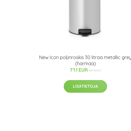
New Icon poljinroskis 30 litraa metallic gre
(harmaa)
71.1 EUR
89 EUR
LISÄTIETOJA