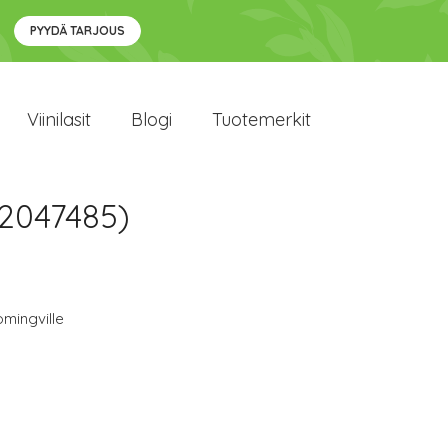
PYYDÄ TARJOUS
Viinilasit
Blogi
Tuotemerkit
82047485)
mingville