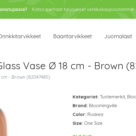
anistujaisia?
Katso parhaat tarjoukset verkkokaupoistamme!
Drinkkitarvikkeet
Baaritarvikkeet
Juomalasit
Glass Vase Ø 18 cm - Brown (
8 cm - Brown (82047485)
Kategoriat:
Tuotemerkit
,
Bloo
Brand:
Bloomingville
Color:
Ruskea
Size:
One Size