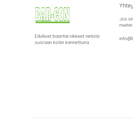
Yhte
Jos si
meihin
Edulliset baaritarvikkeet netistä
info@b
suoraan kotiin kannettuina