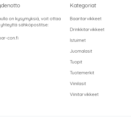
ydenotto
Kategoriat
nulla on kysymyksiä, voit ottaa
Baaritarvikkeet
 yhteyttä sähköpostitse:
Drinkkitarvikkeet
ar-con.fi
Istuimet
Juomalasit
Tuopit
Tuotemerkit
Viinilasit
Viinitarvikkeet
© 2026 bar-con.fi