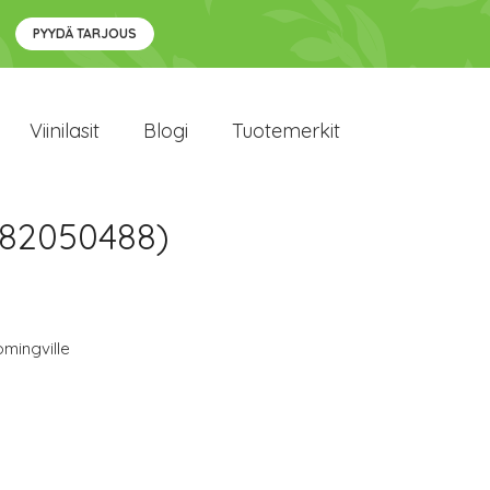
PYYDÄ TARJOUS
Viinilasit
Blogi
Tuotemerkit
(82050488)
mingville