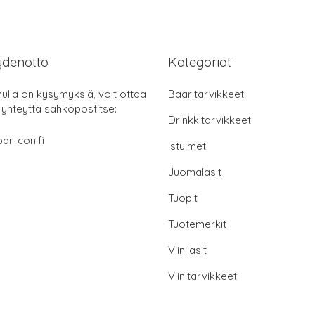
ydenotto
Kategoriat
nulla on kysymyksiä, voit ottaa
Baaritarvikkeet
 yhteyttä sähköpostitse:
Drinkkitarvikkeet
ar-con.fi
Istuimet
Juomalasit
Tuopit
Tuotemerkit
Viinilasit
Viinitarvikkeet