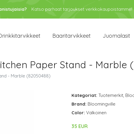
anistujaisia?
Katso parhaat tarjoukset verkkokaupoistamme!
Drinkkitarvikkeet
Baaritarvikkeet
Juomalasit
Kitchen Paper Stand - Marble 
tand - Marble (82050488)
Kategoriat:
Tuotemerkit
,
Bloo
Brand:
Bloomingville
Color:
Valkoinen
35 EUR