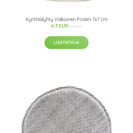
Kynttilälyhty Valkoinen Posliini 7x7 cm
6.7 EUR
11.4 EUR
LISÄTIETOJA