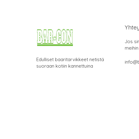
Yhte
Jos si
meihin
Edulliset baaritarvikkeet netistä
info@b
suoraan kotiin kannettuina