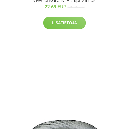
Vivendi Karahvi + 2 kpl Viinilasi
22.69 EUR
39.89 EUR
LISÄTIETOJA