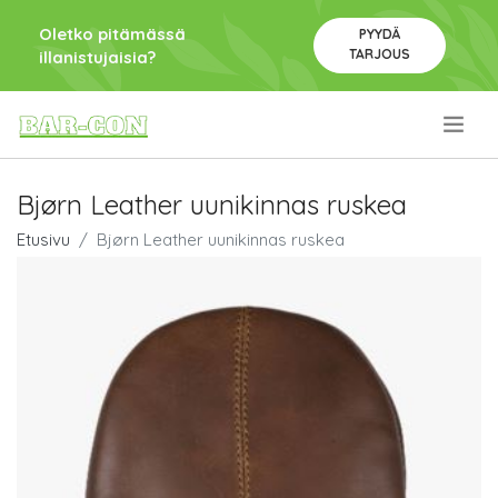
Oletko pitämässä
PYYDÄ
TARJOUS
illanistujaisia?
.
Bjørn Leather uunikinnas ruskea
Etusivu
Bjørn Leather uunikinnas ruskea