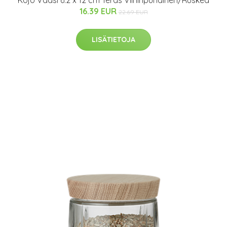
Kojo Vaasi 6.2 x 12 cm Teräs Viininpunainen/Ruskea
16.39 EUR
22.69 EUR
LISÄTIETOJA