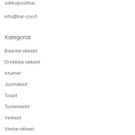
sähköpostitse:
info@bar-con.fi
Kategoriat
Baaritarvikkeet
Drinkkitarvikkeet
Istuimet
Juomalasit
Tuopit
Tuotemerkit
Viinilasit
Viinitarvikkeet