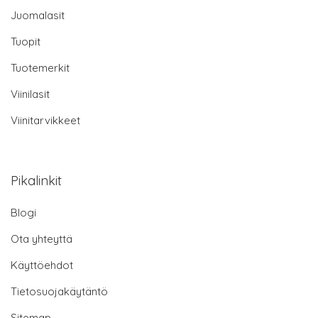
Juomalasit
Tuopit
Tuotemerkit
Viinilasit
Viinitarvikkeet
Pikalinkit
Blogi
Ota yhteyttä
Käyttöehdot
Tietosuojakäytäntö
Sitemap