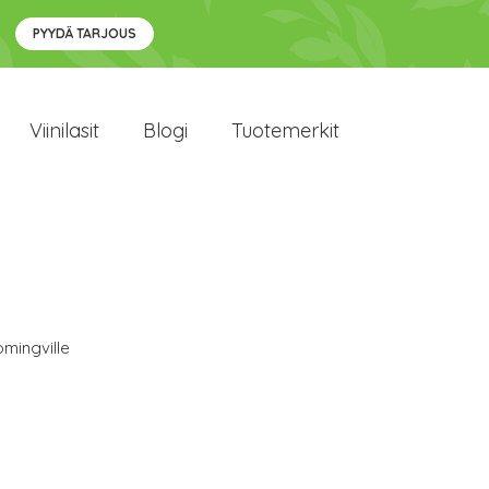
PYYDÄ TARJOUS
Viinilasit
Blogi
Tuotemerkit
mingville