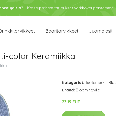
anistujaisia?
Katso parhaat tarjoukset verkkokaupoistamme!
Drinkkitarvikkeet
Baaritarvikkeet
Juomalasit
lti-color Keramiikka
ikka
Kategoriat:
Tuotemerkit
,
Bloo
Brand:
Bloomingville
23.19 EUR