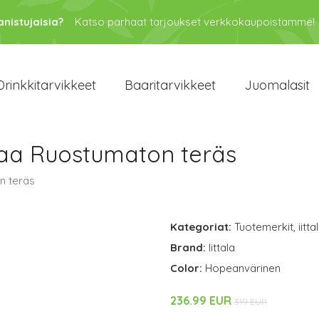
anistujaisia?
Katso parhaat tarjoukset verkkokaupoistamme!
Drinkkitarvikkeet
Baaritarvikkeet
Juomalasit
 osaa Ruostumaton teräs
n teräs
Kategoriat:
Tuotemerkit
,
iitta
Brand:
Iittala
Color:
Hopeanvärinen
236.99 EUR
319 EUR