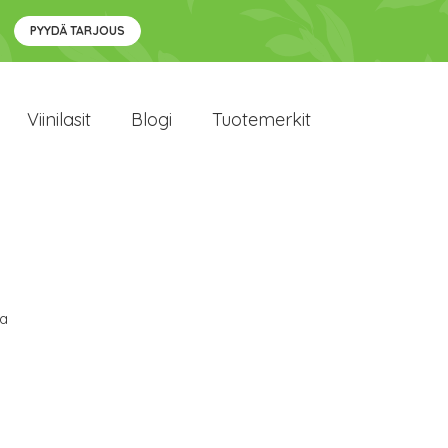
PYYDÄ TARJOUS
Viinilasit
Blogi
Tuotemerkit
la