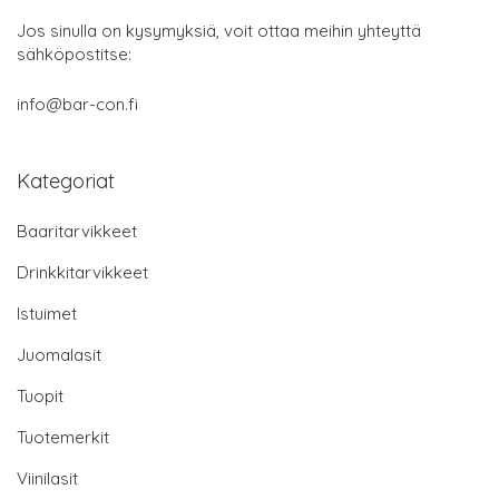
Jos sinulla on kysymyksiä, voit ottaa meihin yhteyttä
sähköpostitse:
info@bar-con.fi
Kategoriat
Baaritarvikkeet
Drinkkitarvikkeet
Istuimet
Juomalasit
Tuopit
Tuotemerkit
Viinilasit