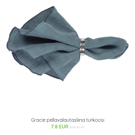
Gracie pellavalautasliina turkoosi
7.8 EUR
10.5 EUR