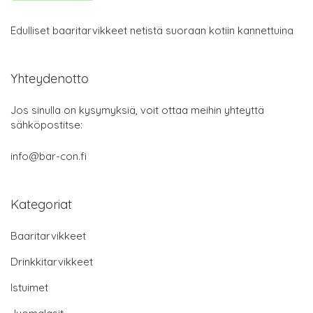
Edulliset baaritarvikkeet netistä suoraan kotiin kannettuina
Yhteydenotto
Jos sinulla on kysymyksiä, voit ottaa meihin yhteyttä
sähköpostitse:
info@bar-con.fi
Kategoriat
Baaritarvikkeet
Drinkkitarvikkeet
Istuimet