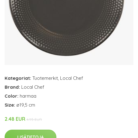
Kategoriat:
Tuotemerkit
,
Local Chef
Brand:
Local Chef
Color:
harmaa
Size:
ø19,5 cm
2.48 EUR
4.95 EUR
LISÄTIETOJA