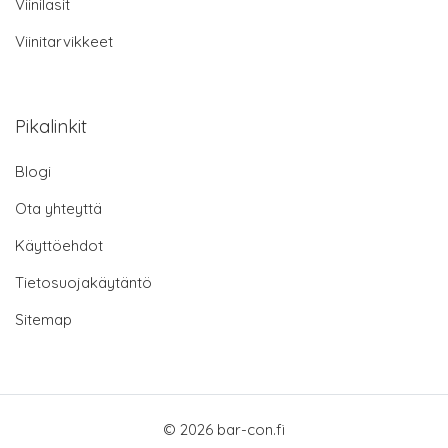
Viinilasit
Viinitarvikkeet
Pikalinkit
Blogi
Ota yhteyttä
Käyttöehdot
Tietosuojakäytäntö
Sitemap
© 2026 bar-con.fi