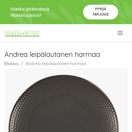
Oletko pitämässä
PYYDÄ
TARJOUS
illanistujaisia?
.
Andrea leipälautanen harmaa
Etusivu
Andrea leipälautanen harmaa