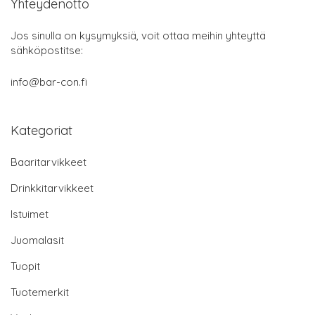
Yhteydenotto
Jos sinulla on kysymyksiä, voit ottaa meihin yhteyttä
sähköpostitse:
info@bar-con.fi
Kategoriat
Baaritarvikkeet
Drinkkitarvikkeet
Istuimet
Juomalasit
Tuopit
Tuotemerkit