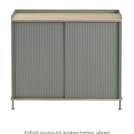
Enfold sivupöytä, korkea tammi, vihreä