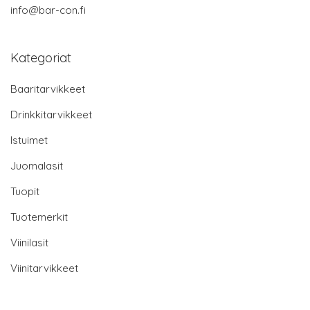
info@bar-con.fi
Kategoriat
Baaritarvikkeet
Drinkkitarvikkeet
Istuimet
Juomalasit
Tuopit
Tuotemerkit
Viinilasit
Viinitarvikkeet