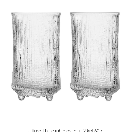
Ultima Thule juhlalasi olut 2 kpl 60 cl