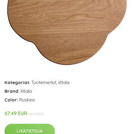
Kategoriat:
Tuotemerkit
,
iittala
Brand:
Iittala
Color:
Ruskea
67.49 EUR
89.9 EUR
LISÄTIETOJA