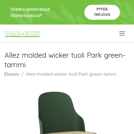
Oletko pitämässä
PYYDÄ
TARJOUS
illanistujaisia?
.
Allez molded wicker tuoli Park green-
tammi
Etusivu
Allez molded wicker tuoli Park green-tammi