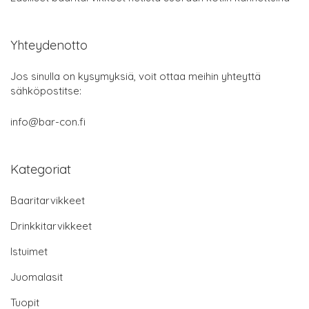
Yhteydenotto
Jos sinulla on kysymyksiä, voit ottaa meihin yhteyttä
sähköpostitse:
info@bar-con.fi
Kategoriat
Baaritarvikkeet
Drinkkitarvikkeet
Istuimet
Juomalasit
Tuopit