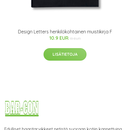
Design Letters henkilökohtainen muistikirja F
10.9 EUR
13 EUR
LISÄTIETOJA
Edulliset baaritarvikkeet netistä suoraan kotiin kannettuina