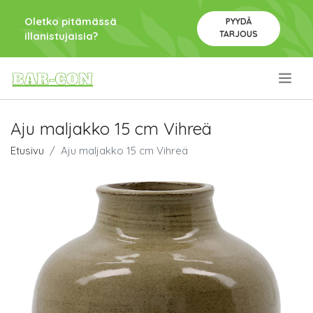
Oletko pitämässä
PYYDÄ
TARJOUS
illanistujaisia?
.
Aju maljakko 15 cm Vihreä
Etusivu
Aju maljakko 15 cm Vihreä