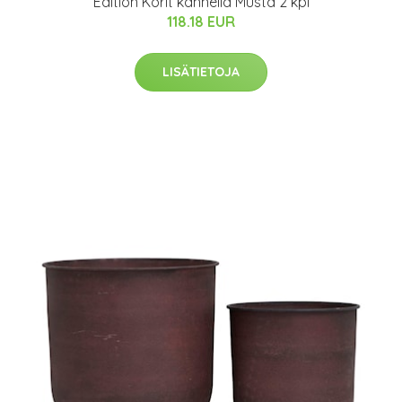
Edition Korit kannella Musta 2 kpl
118.18 EUR
LISÄTIETOJA