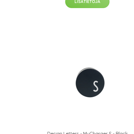
LISÄTIETOJA
Design Letters - MyCharger S - Black