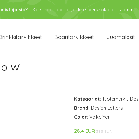
anistujaisia?
Katso parhaat tarjoukset verkkokaupoistamme!
Drinkkitarvikkeet
Baaritarvikkeet
Juomalasit
lo W
Kategoriat:
Tuotemerkit
,
Des
Brand:
Design Letters
Color:
Valkoinen
28.4 EUR
33.5 EUR