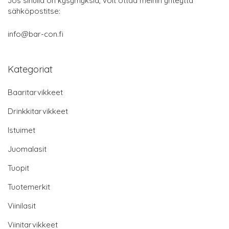
Jos sinulla on kysymyksiä, voit ottaa meihin yhteyttä
sähköpostitse:
info@bar-con.fi
Kategoriat
Baaritarvikkeet
Drinkkitarvikkeet
Istuimet
Juomalasit
Tuopit
Tuotemerkit
Viinilasit
Viinitarvikkeet