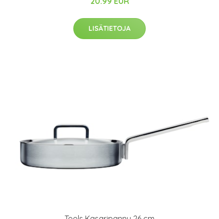
20.99 EUR
LISÄTIETOJA
Tools Kasaripannu 26 cm