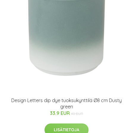
Design Letters dip dye tuoksukynttilä Ø8 cm Dusty
green
33.9 EUR
40 EUR
LISÄTIETOJA