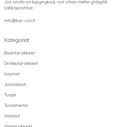
Jos sinulla on kysymyksiä, voit ottaa meihin yhteyttä
sähköpostitse:
info@bar-con.fi
Kategoriat
Baaritarvikkeet
Drinkkitarvikkeet
Istuimet
Juomalasit
Tuopit
Tuotemerkit
Viinilasit
Viinitarvikkeet