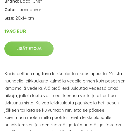
Brand:
Local Chef
Color:
luonnonväri
Size:
20x14 cm
19.95 EUR
LISÄTIETOJA
Koristeellinen näyttävä leikkuulauta akaasiapuusta. Muista
huuhdella leikkuulauta kylmällä vedellä ennen kuin peset sen
lämpimällä vedellä. Älä pidä leikkuulautaa vedessä pitkiä
aikoja, jolloin lauta voi imeä itseensä vettä ja aiheuttaa
tikkuuntumista. Kuivaa leikkuulauta pyyhkeellä heti pesun
jälkeen tai laita se kuivumaan niin, että se pääsee
kuivumaan molemmilta puolilta. Levitä leikkuulaudalle
puhdistamisen jälkeen ruokaöljyä tai muuta öljyä, joka on