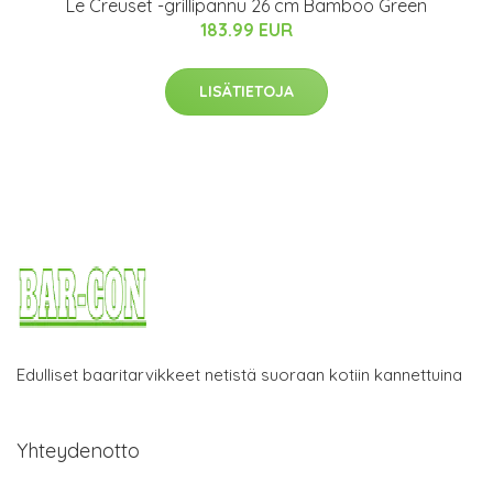
Le Creuset -grillipannu 26 cm Bamboo Green
183.99 EUR
LISÄTIETOJA
Edulliset baaritarvikkeet netistä suoraan kotiin kannettuina
Yhteydenotto