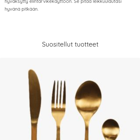
hyväksytty elintarvikekäyttöön. Se pitää leikkuulautasi
hyvänä pitkään.
Suositellut tuotteet