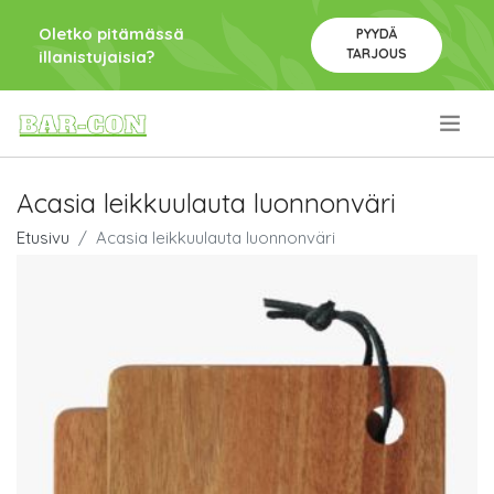
Oletko pitämässä
PYYDÄ
TARJOUS
illanistujaisia?
.
Acasia leikkuulauta luonnonväri
Etusivu
Acasia leikkuulauta luonnonväri