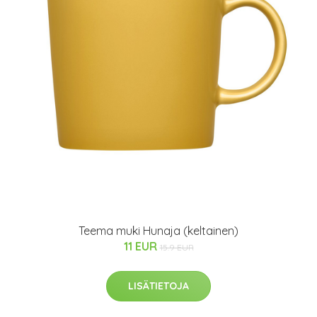
Teema muki Hunaja (keltainen)
11 EUR
15.9 EUR
LISÄTIETOJA