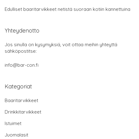
Edulliset baaritarvikkeet netistä suoraan kotiin kannettuina
Yhteydenotto
Jos sinulla on kysymyksiä, voit ottaa meihin yhteyttä
sähköpostitse:
info@bar-con.fi
Kategoriat
Baaritarvikkeet
Drinkkitarvikkeet
Istuimet
Juomalasit