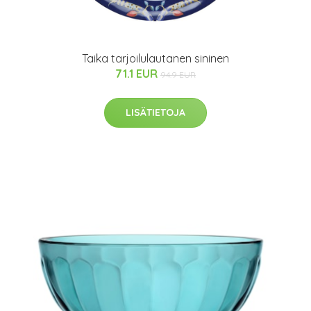
Taika tarjoilulautanen sininen
71.1 EUR
94.9 EUR
LISÄTIETOJA