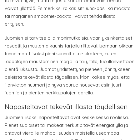
toimivat hyvin, mutta myös alkoholittomat vaihtoehdot
voivat yllättää. Esimerkiksi raikas sitruuna-basilika mocktail
tai marjainen smoothie-cocktail voivat tehdä illasta
erityisen.
Juomien ei tarvitse olla monimutkaisia, vaan yksinkertaiset
reseptit ja muutama kaunis tarjoilu riittävät luomaan oikean
tunnelman. Lisäksi pieni suunnittelu etukäteen, kuten
jääpalojen maustaminen marjoilla tai yrtillä, tuo illanviettoon
pientä luksusta. Juomat yhdistettynä pieneen jännitykseen
peleistä tekevät illasta täydellisen. Moni kokee myös, että
illanvieton huumori ja hyvä seurue nousevat esiin juuri
juomien ja pienten herkkupalojen äärellä.
Naposteltavat tekevät illasta täydellisen
Juomien lisäksi naposteltavat ovat keskeisessä roolissa.
Pienet suolaiset tai makeat herkut pitävät energiat yllä ja
antavat vieraille mahdollisuuden maistella useampaa