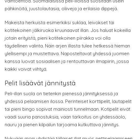
vaihtoehtoa. Suomalaisissa peli-illoissa suositaan usein
pähkinöitä, juustolautasia, oliiveja ja erilaisia dippejä.
Makeista herkuista esimerkiksi suklaa, leivokset tai
kotitekoinen jälkiruoka kruunaavat illan. Jos haluat kokeilla
jotain erityistä, pieni kotitekoinen piirakka voi olla
täydellinen valinta. Näin arjen illasta tulee hetkessä hieman
ylellisempi ja muistettava. Naposteltavat yhdessä juomien
kanssa luovat sosiaalisen ja rentouttavan ilmapiirin, jossa
kaikki voivat viihtyä.
Pelit lisäävät jännitystä
Peli-illan suola on tietenkin pienessä jännityksessä ja
yhdessä pelaamisen ilossa. Perinteiset korttipelit, lautapelit
tai pieni bingo sopivat mainiosti tunnelmaan. Kotipelit eivät
vaadi suuria panostuksia, vaan tarkoitus on yhdessäolo,
nauru ja pienen kilpailun tarjoama kutkuttava jännitys.
Nykyään moni yhdistää tällaiset illat myös nettipelaamiseen.