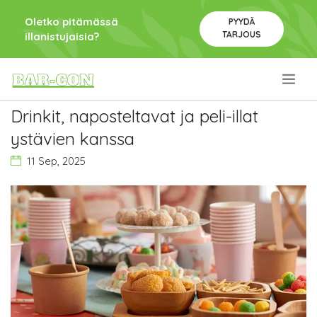
Oletko pitämässä
PYYDÄ
TARJOUS
illanistujaisia?
.
Drinkit, naposteltavat ja peli-illat
ystävien kanssa
11 Sep, 2025