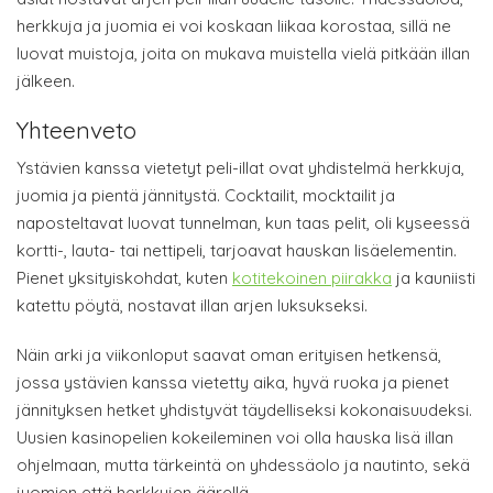
herkkuja ja juomia ei voi koskaan liikaa korostaa, sillä ne
luovat muistoja, joita on mukava muistella vielä pitkään illan
jälkeen.
Yhteenveto
Ystävien kanssa vietetyt peli-illat ovat yhdistelmä herkkuja,
juomia ja pientä jännitystä. Cocktailit, mocktailit ja
naposteltavat luovat tunnelman, kun taas pelit, oli kyseessä
kortti-, lauta- tai nettipeli, tarjoavat hauskan lisäelementin.
Pienet yksityiskohdat, kuten
kotitekoinen piirakka
ja kauniisti
katettu pöytä, nostavat illan arjen luksukseksi.
Näin arki ja viikonloput saavat oman erityisen hetkensä,
jossa ystävien kanssa vietetty aika, hyvä ruoka ja pienet
jännityksen hetket yhdistyvät täydelliseksi kokonaisuudeksi.
Uusien kasinopelien kokeileminen voi olla hauska lisä illan
ohjelmaan, mutta tärkeintä on yhdessäolo ja nautinto, sekä
juomien että herkkujen äärellä.