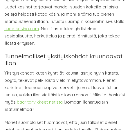
Uudet kasinot tarjoavat mahdollisuuden kokeilla erilaisia
pelejä helposti kotoa käsin, ja monille tämä tuo pienen
lisämausteensa iltaan. Tutustu uusimpiin kasinoihin sivustolla
uudetkasino.com
. Näin illasta tulee yhdistelmä
sosiaalisuutta, herkuttelua ja pientä jännitystä, joka tekee
illasta erityisen.
Tunnelmalliset yksityiskohdat kruunaavat
illan
Yksityiskohdat, kuten kynttilät, kauniit lasit ja hyvin katettu
pöytä, tekevät peli-illasta vielä miellyttävämmän. Pienet
koristeet, teemaan sopivat servetit ja valot luovat juhlan
tuntua, vaikka illan viettäisi kotona rennosti. Miksi et hankkisi
myös
baaritarvikkeet netistä
luomaan illanistujaisiin
lisätunnelmaa?
Monet suomalaiset huomaavat, että juuri tällaiset pienet
asiat nostavat arjen peli-illan uudelle tasolle. Yhdessäoloa,