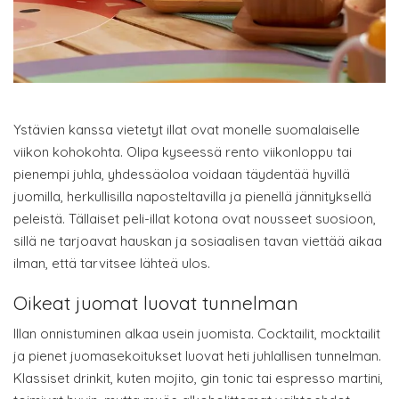
Ystävien kanssa vietetyt illat ovat monelle suomalaiselle
viikon kohokohta. Olipa kyseessä rento viikonloppu tai
pienempi juhla, yhdessäoloa voidaan täydentää hyvillä
juomilla, herkullisilla naposteltavilla ja pienellä jännityksellä
peleistä. Tällaiset peli-illat kotona ovat nousseet suosioon,
sillä ne tarjoavat hauskan ja sosiaalisen tavan viettää aikaa
ilman, että tarvitsee lähteä ulos.
Oikeat juomat luovat tunnelman
Illan onnistuminen alkaa usein juomista. Cocktailit, mocktailit
ja pienet juomasekoitukset luovat heti juhlallisen tunnelman.
Klassiset drinkit, kuten mojito, gin tonic tai espresso martini,